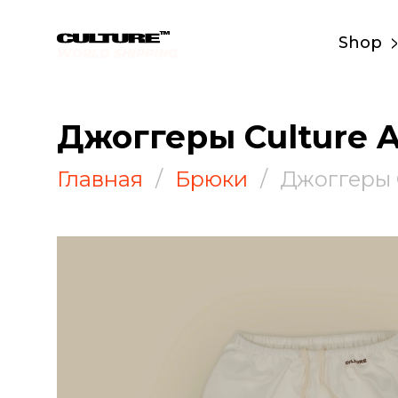
Shop
WORLD SHIPPING
Джоггеры Culture A
Главная
Брюки
Джоггеры C