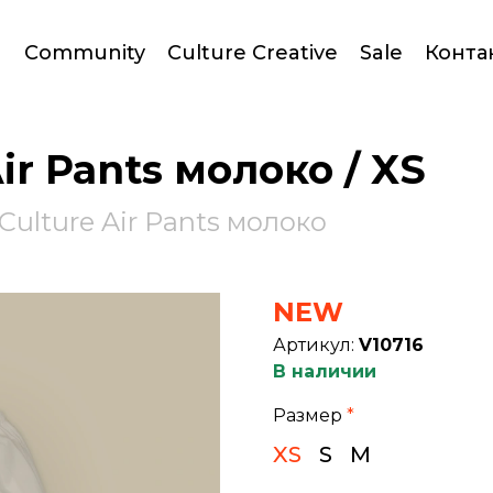
Community
Culture Creative
Sale
Конта
ir Pants молоко / XS
ulture Air Pants молоко
NEW
Артикул:
V10716
В наличии
Размер
*
XS
S
M