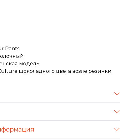
ir Pants
 молочный
енская модель
ulture шоколадного цвета возле резинки
нформация